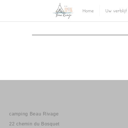
Home
Uw verblijf
camping Beau Rivage
22 chemin du Bosquet