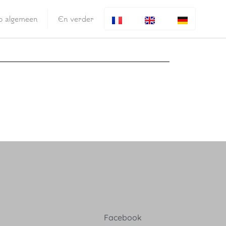
fo algemeen
En verder
Facebook