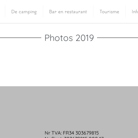
De camping
Bar en restaurant
Tourisme
In
Photos 2019
Nr TVA: FR34 303679815