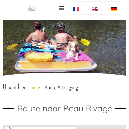
Uw verblijf
De camping
Bar en restaurant
Info algemeen
U bent hier:
Home
-
Route & toegang
Route naar Beau Rivage