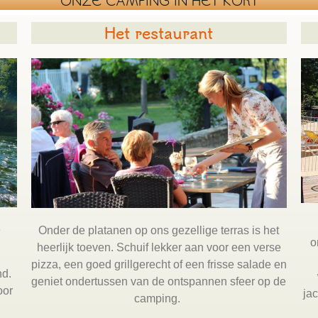
**ONZE CAMPING IN HET KORT**
Het restaurant
e
Onder de platanen op ons gezellige terras is het
o
heerlijk toeven. Schuif lekker aan voor een verse
pizza, een goed grillgerecht of een frisse salade en
nd.
geniet ondertussen van de ontspannen sfeer op de
oor
ja
camping.