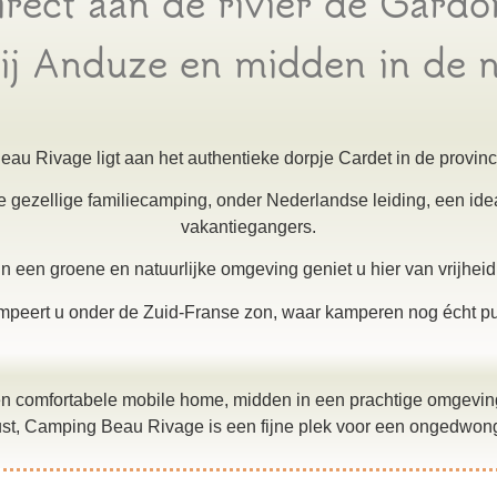
irect aan de rivier de Gardo
bij Anduze en midden in de n
au Rivage ligt aan het authentieke dorpje Cardet in de provinc
 gezellige familiecamping, onder Nederlandse leiding, een idea
vakantiegangers.
 een groene en natuurlijke omgeving geniet u hier van vrijheid
mpeert u onder de Zuid-Franse zon, waar kamperen nog écht pu
 een comfortabele mobile home, midden in een prachtige omgev
st, Camping Beau Rivage is een fijne plek voor een ongedwonge