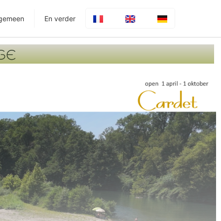
lgemeen
En verder
GE