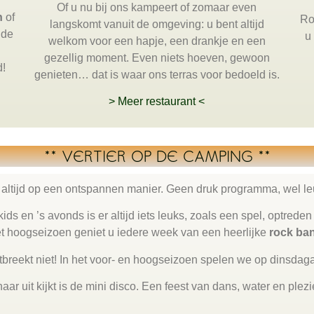
Of u nu bij ons kampeert of zomaar even
n
of
Ro
langskomt vanuit de omgeving: u bent altijd
 de
u
welkom voor een hapje, een drankje en een
gezellig moment. Even niets hoeven, gewoon
d!
genieten… dat is waar ons terras voor bedoeld is.
> Meer restaurant <
** VERTIER OP DE CAMPING **
 altijd op een ontspannen manier. Geen druk programma, wel leuk
ds en ’s avonds is er altijd iets leuks, zoals een spel, optreden o
t hoogseizoen geniet u iedere week van een heerlijke
rock ba
breekt niet! In het voor- en hoogseizoen spelen we op dinsda
ar uit kijkt is de mini disco. Een feest van dans, water en plezie