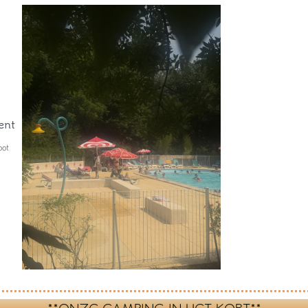
ent
oot