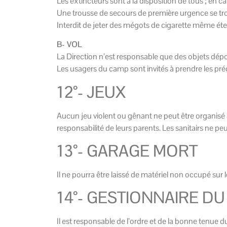
Les extincteurs sont à la disposition de tous ; en c
Une trousse de secours de première urgence se trou
Interdit de jeter des mégots de cigarette même éte
B- VOL
La Direction n’est responsable que des objets dép
Les usagers du camp sont invités à prendre les préc
12°- JEUX
Aucun jeu violent ou gênant ne peut être organisé à 
responsabilité de leurs parents. Les sanitairs ne p
13°- GARAGE MORT
Il ne pourra être laissé de matériel non occupé sur le
14°- GESTIONNAIRE D
Il est responsable de l’ordre et de la bonne tenue 