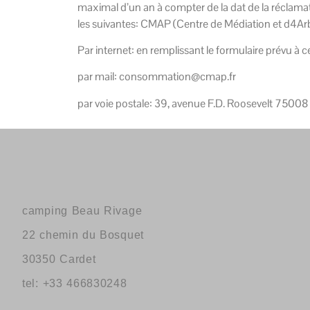
maximal d’un an à compter de la dat de la réclamati
les suivantes: CMAP (Centre de Médiation et d4Arb
Par internet: en remplissant le formulaire prévu à 
par mail: consommation@cmap.fr
par voie postale: 39, avenue F.D. Roosevelt 75008
camping Beau Rivage
22 chemin du Bosquet
30350 Cardet
tel: +33 466830248