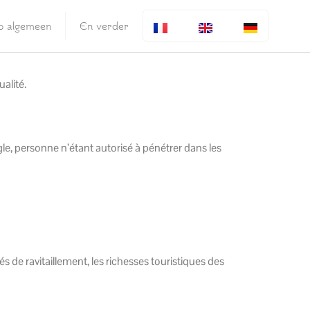
fo algemeen
En verder
alité.
le, personne n’étant autorisé à pénétrer dans les
s de ravitaillement, les richesses touristiques des