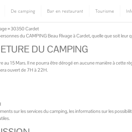
De camping
Bar en restaurant
Tourisme
In
ivage » 30350 Cardet
personnes du CAMPING Beau Rivage à Cardet, quelle que soit leur qu
METURE DU CAMPING
 au 15 Mars. Il ne pourra être dérogé en aucune manière à cette règ
l sera ouvert de 7H à 22H.
H
nts sur les services du camping, les informations sur les possibilité
tiles.
MISSION