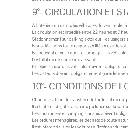
9°- CIRCULATION ET 
A l’intérieur du camp, les véhicules doivent rouler 
La circulation est interdite entre 22 heures et 7 heu
Stationnement sur parking extérieur : les usagers s
Nous déclinons toute responsabilité en cas de vol o
Ne peuvent circuler dans le camp que les véhicule
l’installation de nouveaux arrivants.
En pleine saison, les véhicules devront obligatoireme
Les visiteurs doivent obligatoirement garer leur véh
10°- CONDITIONS DE 
Chacun est tenu de s’abstenir de toute action qui po
Il est interdit de jeter des eaux polluées sur le sol 
Les caravaniers et camping-caristes doivent obligat
Les ordures ménagères, les déchets de toute nature, 
Il est interdit de laver les voitures à l’intérieur du c