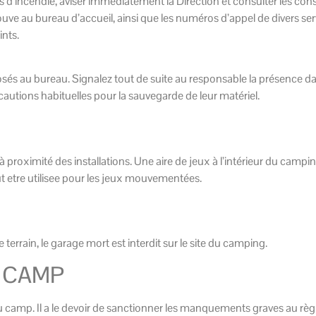
as d’incendie, aviser immédiatement la Direction et consulter les con
ve au bureau d’accueil, ainsi que les numéros d’appel de divers ser
ints.
osés au bureau. Signalez tout de suite au responsable la présence 
autions habituelles pour la sauvegarde de leur matériel.
proximité des installations. Une aire de jeux à l’intérieur du camping
eut etre utilisee pour les jeux mouvementées.
 terrain, le garage mort est interdit sur le site du camping.
U CAMP
du camp. Il a le devoir de sanctionner les manquements graves au règl