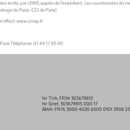
on écrite, par LRAR, auprès de l’exploitant. Les coordonnées du média
itrage de Paris- CCI de Paris)
cet effect: www.cmap.fr
 Paris Téléphone: 01 44 11 95 40
Nr TVA: FR34 303679815
Nr Siret: 303679815 000 17
IBAN: FR76 3000 4020 6500 0101 3908 2