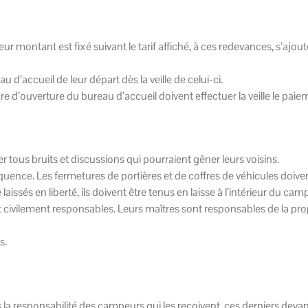
r montant est fixé suivant le tarif affiché, à ces redevances, s’ajout
 d’accueil de leur départ dès la veille de celui-ci.
re d’ouverture du bureau d’accueil doivent effectuer la veille le pai
tous bruits et discussions qui pourraient gêner leurs voisins.
uence. Les fermetures de portières et de coffres de véhicules doiven
aissés en liberté, ils doivent être tenus en laisse à l’intérieur du ca
t civilement responsables. Leurs maîtres sont responsables de la pro
s.
la responsabilité des campeurs qui les reçoivent, ces derniers devan