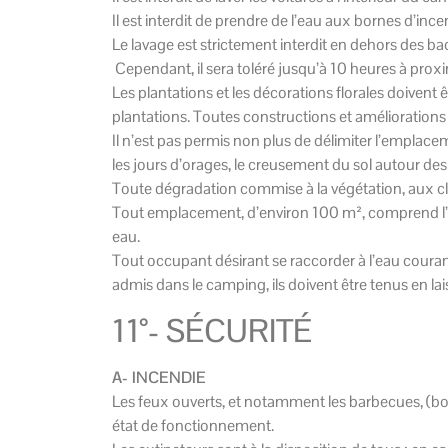
Il est interdit de prendre de l’eau aux bornes d’inc
Le lavage est strictement interdit en dehors des ba
Cependant, il sera toléré jusqu’à 10 heures à proximit
Les plantations et les décorations florales doivent 
plantations. Toutes constructions et améliorations 
Il n’est pas permis non plus de délimiter l’emplace
les jours d’orages, le creusement du sol autour des
Toute dégradation commise à la végétation, aux clô
Tout emplacement, d’environ 100 m², comprend l’eau,
eau.
Tout occupant désirant se raccorder à l’eau couran
admis dans le camping, ils doivent être tenus en la
11°- SÉCURITÉ
A- INCENDIE
Les feux ouverts, et notamment les barbecues, (bo
état de fonctionnement.