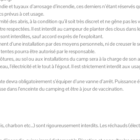
endie et tuyaux d’arrosage d’incendie, ces derniers n’étant réservés qu
cs prévus à cet usage.
é des abris, à la condition qu’il soit très discret et ne gêne pas les voi
être respectées. Il est interdit au campeur de planter des clous dans 
sont interdites, sauf accord exprès de l’exploitant.
ment d’une installation par des moyens personnels, ni de creuser le 
 tentes pourra être autorisé par le responsable.
tures, au sol ou aux installations du camp sera à la charge de son a
 l’électricité et le tout à l’égout. Il est strictement interdit aux 
te devra obligatoirement s’équiper d’une vanne d’arrêt. Puissance 
isse dans l’enceinte du camping et être à jour de vaccination.
is, charbon etc…) sont rigoureusement interdits. Les réchauds (élec