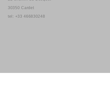
30350 Cardet
tel: +33 466830248