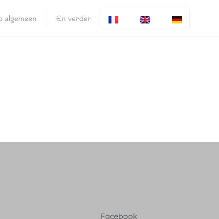
fo algemeen
En verder
Facebook