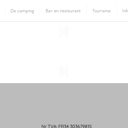
De camping
Bar en restaurant
Tourisme
In
Nr TVA: FR34 303679815