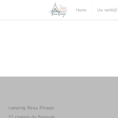
Home
Uw verblijf
camping Beau Rivage
22 chemin du Bosquet