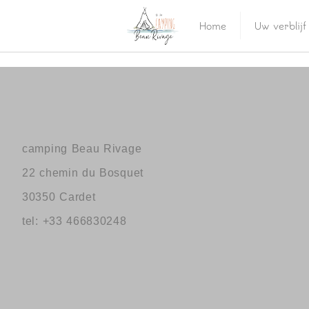
Home
Uw verblijf
camping Beau Rivage
22 chemin du Bosquet
30350 Cardet
tel: +33 466830248