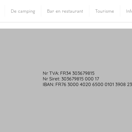
De camping
Bar en restaurant
Tourisme
In
Nr TVA: FR34 303679815
Nr Siret: 303679815 000 17
IBAN: FR76 3000 4020 6500 0101 3908 2