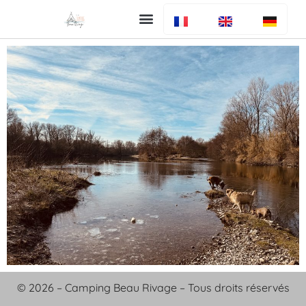
Uw verblijf
De camping
Bar en restaurant
Info algemeen
© 2026 – Camping Beau Rivage – Tous droits réservés