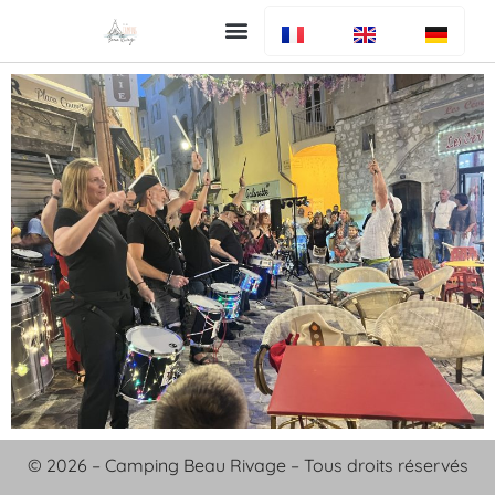
Uw verblijf
De camping
Bar en restaurant
Info algemeen
© 2026 – Camping Beau Rivage – Tous droits réservés