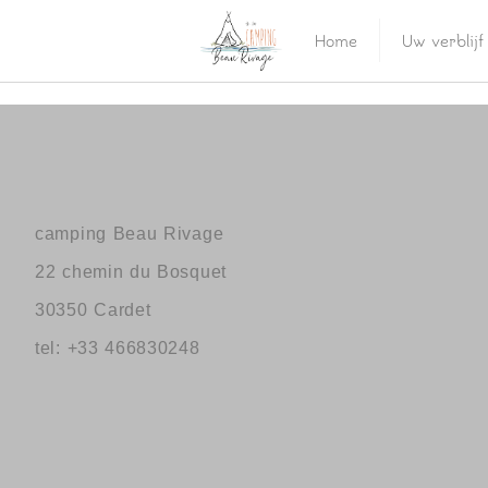
Home
Uw verblijf
camping Beau Rivage
22 chemin du Bosquet
30350 Cardet
tel: +33 466830248