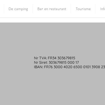
De camping
Bar en restaurant
Tourisme
In
Nr TVA: FR34 303679815
Nr Siret: 303679815 000 17
IBAN: FR76 3000 4020 6500 0101 3908 2