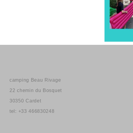
camping Beau Rivage
22 chemin du Bosquet
30350 Cardet
tel: +33 466830248