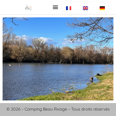
Uw verblijf
De camping
Bar en restaurant
Info algemeen
© 2026 – Camping Beau Rivage – Tous droits réservés