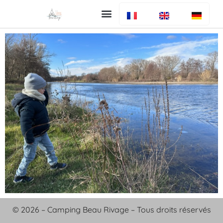
Uw verblijf
De camping
Bar en restaurant
Info algemeen
© 2026 – Camping Beau Rivage – Tous droits réservés