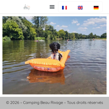
Uw verblijf
De camping
Bar en restaurant
Info algemeen
© 2026 – Camping Beau Rivage – Tous droits réservés