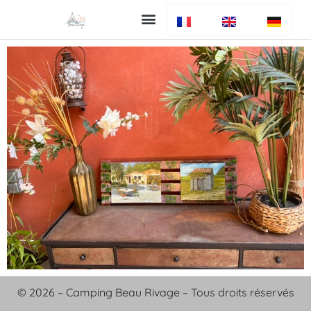
Uw verblijf
De camping
Bar en restaurant
Info algemeen
© 2026 – Camping Beau Rivage – Tous droits réservés