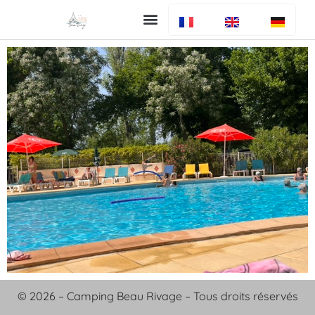
Uw verblijf
De camping
Bar en restaurant
Info algemeen
© 2026 – Camping Beau Rivage – Tous droits réservés