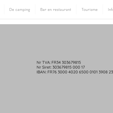
De camping
Bar en restaurant
Tourisme
In
Nr TVA: FR34 303679815
Nr Siret: 303679815 000 17
IBAN: FR76 3000 4020 6500 0101 3908 2