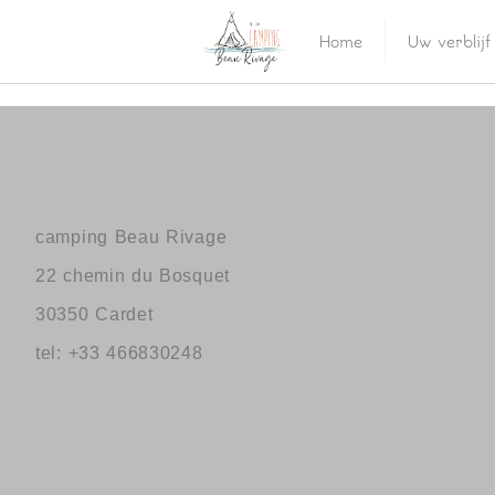
Home
Uw verblijf
camping Beau Rivage
22 chemin du Bosquet
30350 Cardet
tel: +33 466830248