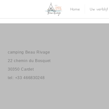
Home
Uw verblijf
camping Beau Rivage
22 chemin du Bosquet
30350 Cardet
tel: +33 466830248