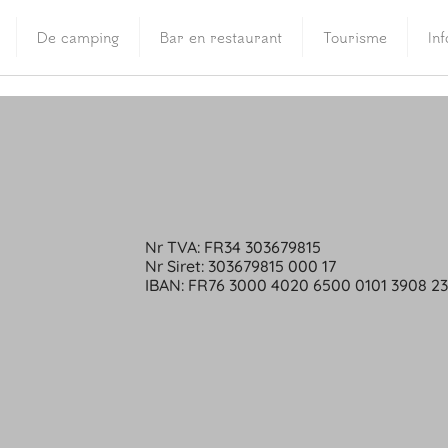
De camping
Bar en restaurant
Tourisme
In
Nr TVA: FR34 303679815
Nr Siret: 303679815 000 17
IBAN: FR76 3000 4020 6500 0101 3908 2