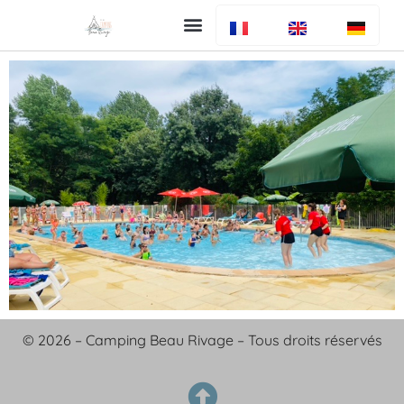
Uw verblijf
De camping
Bar en restaurant
Info algemeen
© 2026 – Camping Beau Rivage – Tous droits réservés