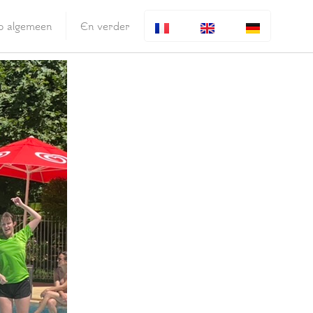
fo algemeen
En verder