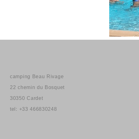
camping Beau Rivage
22 chemin du Bosquet
30350 Cardet
tel: +33 466830248