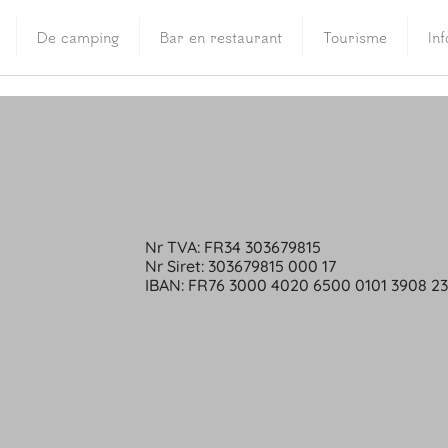
De camping
Bar en restaurant
Tourisme
In
Nr TVA: FR34 303679815
Nr Siret: 303679815 000 17
IBAN: FR76 3000 4020 6500 0101 3908 2