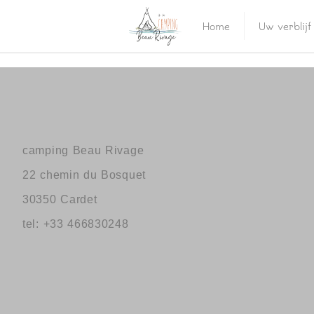
Home
Uw verblijf
camping Beau Rivage
22 chemin du Bosquet
30350 Cardet
tel: +33 466830248