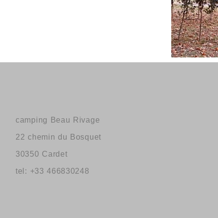
camping Beau Rivage
22 chemin du Bosquet
30350 Cardet
tel: +33 466830248