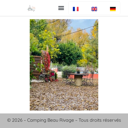
Uw verblijf
De camping
Bar en restaurant
Info algemeen
© 2026 – Camping Beau Rivage – Tous droits réservés