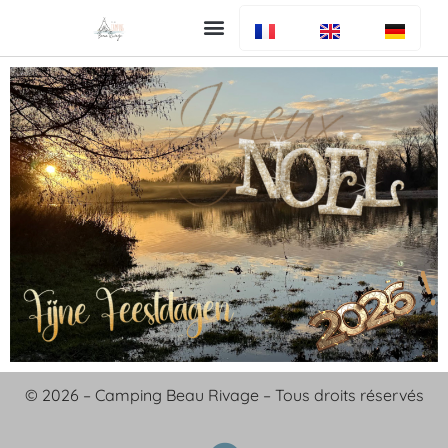
Uw verblijf
De camping
Bar en restaurant
Info algemeen
© 2026 – Camping Beau Rivage – Tous droits réservés