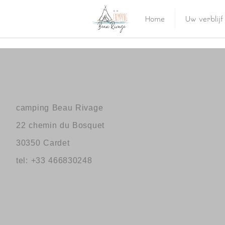
Home
Uw verblijf
camping Beau Rivage
22 chemin du Bosquet
30350 Cardet
tel: +33 466830248