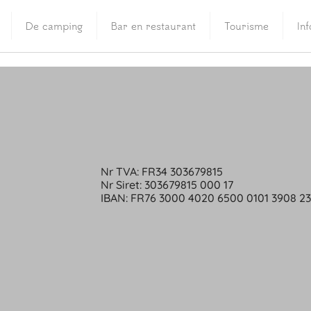
De camping
Bar en restaurant
Tourisme
In
Nr TVA: FR34 303679815
Nr Siret: 303679815 000 17
IBAN: FR76 3000 4020 6500 0101 3908 2