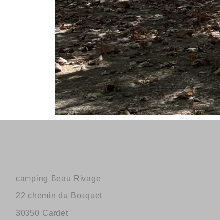
camping Beau Rivage
22 chemin du Bosquet
30350 Cardet