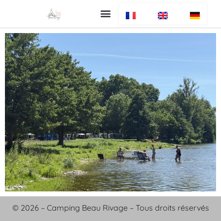
Uw verblijf
De camping
Bar en restaurant
Info algemeen
© 2026 – Camping Beau Rivage – Tous droits réservés