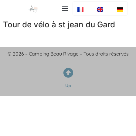
Uw verblijf
De camping
Bar en restaurant
Info algemeen
Tour de vélo à st jean du Gard
© 2026 – Camping Beau Rivage – Tous droits réservés
Up