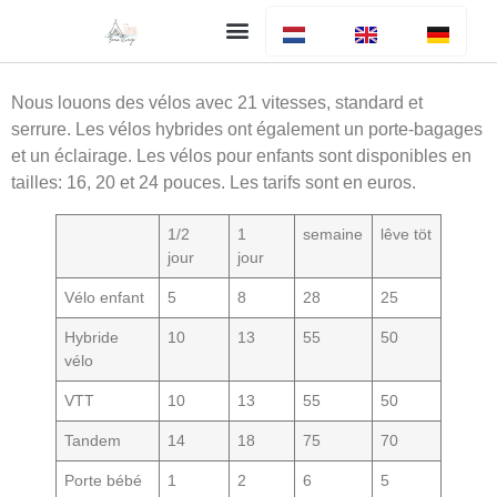
Votre séjour
Le camping
Bar et restaurant
Info générale
Nous louons des vélos avec 21 vitesses, standard et
serrure.
Les vélos hybrides ont également un porte-bagages
et un éclairage.
Les vélos pour enfants sont disponibles en
tailles: 16, 20 et 24 pouces.
Les tarifs sont en euros.
1/2
1
semaine
lêve töt
jour
jour
Vélo enfant
5
8
28
25
Hybride
10
13
55
50
vélo
VTT
10
13
55
50
Tandem
14
18
75
70
Porte bébé
1
2
6
5