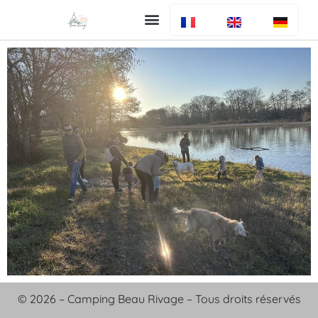
Uw verblijf
De camping
Bar en restaurant
Info algemeen
© 2026 – Camping Beau Rivage – Tous droits réservés